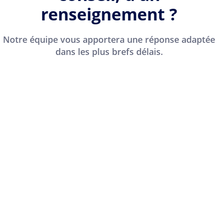
renseignement ?
Notre équipe vous apportera une réponse adaptée
dans les plus brefs délais.
N
o
m
Prénom
Nom
*
E
-
m
a
V
i
o
l
t
*
r
N
e
o
n
m
u
d
m