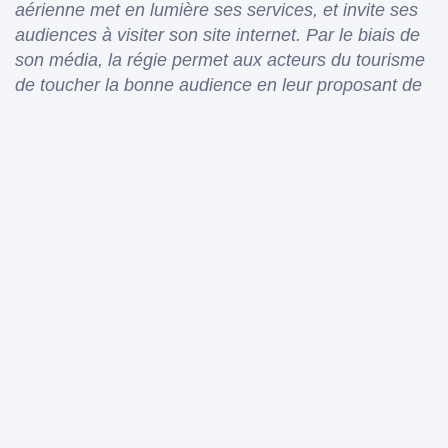
aérienne met en lumière ses services, et invite ses
audiences à visiter son site internet. Par le biais de
son média, la régie permet aux acteurs du tourisme
de toucher la bonne audience en leur proposant de
sélectionner des critères de ciblage divers, tout en
leur permettant de convertir avec une logique drive-
to-web. En faisant appel à DooH it, les annonceurs
voient également leur rayonnement RSE prendre de
l’ampleur : en effet, 12% du revenu de la campagne
est redistribué aux chauffeurs partenaires.
Face au DigiCab, les
audiences profitent d’une
expérience personnalisée
et contextualisée.
Disposé à bord des taxis et véhicules VTC, le média