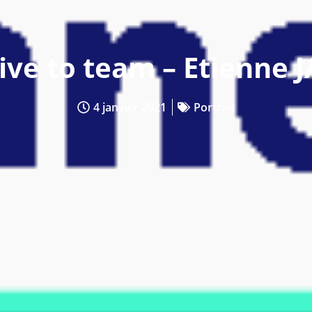
ive to team – Etienne 
4 janvier 2021
Portrait