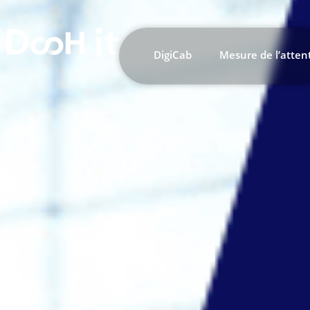
DigiCab
Mesure de l’atten