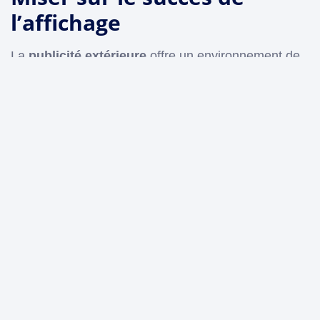
l’affichage
La
publicité extérieure
offre un environnement de
marque, avec une
visibilité inégalée
. À moins que
quelque chose ne bloque physiquement l’écran,
toutes les publicités sont visibles à 100%. Quelles
autres publicités peuvent honnêtement faire une
promesse aussi audacieuse ? Ajoutez-y des flux de
données, de la vidéo, et l’affichage numérique hors
domicile est une offre imbattable.
L’affichage numérique
améliore la publicité
digitale
Mais pourquoi l’
affichage numérique
est-il si
important pour les annonceurs ? C’est encore plus